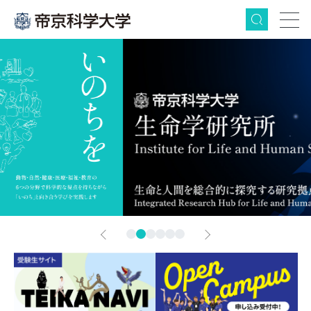
検索
グ
本
フ
ロ
文
ッ
ー
へ
タ
バ
ー
ル
へ
ナ
ビ
ゲ
Next
ー
シ
1
2
3
4
5
6
ョ
ン
へ
Prev