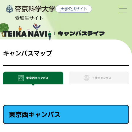
グ
本
ロ
フ
大学公式サイト
ロ
文
ー
ッ
ー
へ
カ
タ
バ
ル
ー
キャンパスライフ
ル
ナ
へ
ナ
ビ
キャンパスマップ
ビ
ゲ
ゲ
ー
ー
シ
シ
ョ
ョ
ン
ン
へ
へ
東京西キャンパス