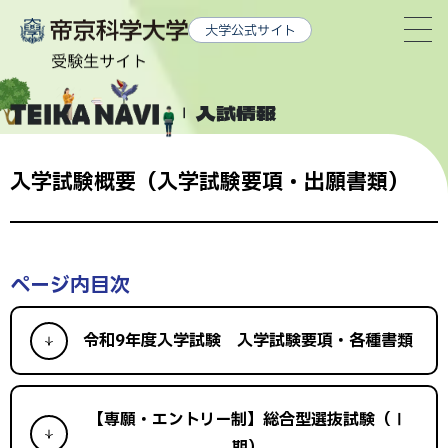
グ
本
ロ
フ
大学公式サイト
ロ
文
ー
ッ
ー
へ
カ
タ
バ
ル
ー
入試情報
ル
ナ
へ
ナ
ビ
入学試験概要（入学試験要項・出願書類）
ビ
ゲ
ゲ
ー
ー
シ
シ
ョ
ページ内目次
ョ
ン
ン
へ
令和9年度入学試験 入学試験要項・各種書類
へ
【専願・エントリー制】総合型選抜試験（Ⅰ