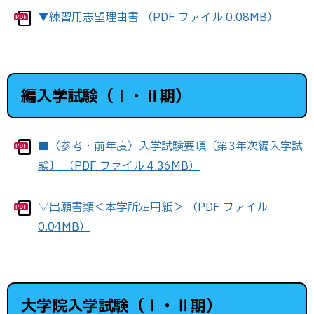
▼練習用志望理由書 （PDF ファイル 0.08MB）
編入学試験（Ⅰ・Ⅱ期）
■〈参考・前年度〉入学試験要項〔第3年次編入学試
験〕 （PDF ファイル 4.36MB）
▽出願書類＜本学所定用紙＞ （PDF ファイル
0.04MB）
大学院入学試験（Ⅰ・Ⅱ期）