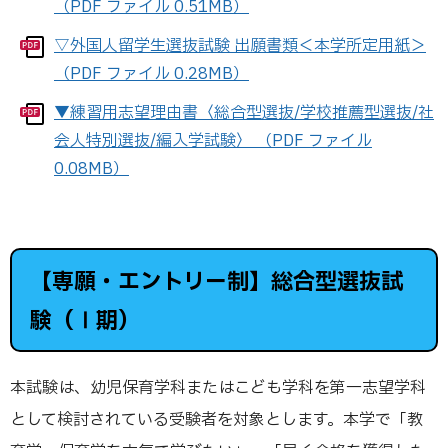
（PDF ファイル 0.51MB）
▽外国人留学生選抜試験 出願書類＜本学所定用紙＞
（PDF ファイル 0.28MB）
▼練習用志望理由書〈総合型選抜/学校推薦型選抜/社
会人特別選抜/編入学試験〉 （PDF ファイル
0.08MB）
【専願・エントリー制】総合型選抜試
験（Ⅰ期）
本試験は、幼児保育学科またはこども学科を第一志望学科
として検討されている受験者を対象とします。本学で「教