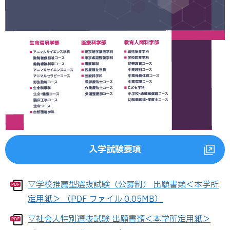
入学試験要項
▽学校推薦型選抜試験（公募制） 出願書類＜本学所
定用紙＞ （PDF ファイル 0.05MB）
▽社会人特別選抜試験 出願書類＜本学所定用紙＞