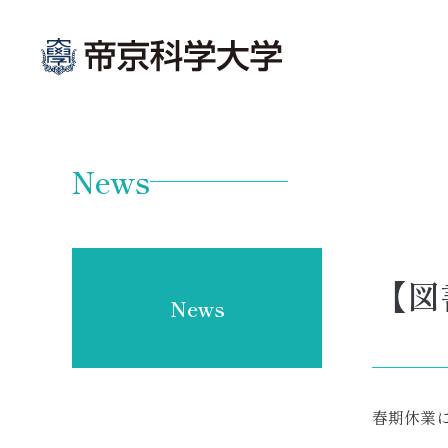
グ
本
ロ
フ
ロ
文
ー
ッ
News
ー
へ
カ
タ
バ
ル
ー
ル
ナ
へ
ナ
ビ
【図
ビ
ゲ
News
ゲ
ー
ー
シ
シ
ョ
ョ
ン
春期休業
ン
へ