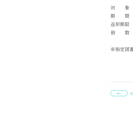
へ
対 象 
期 間 ：
返却期限 
冊 数 
※指定図