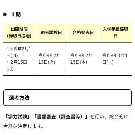
Ⅱ期
出願期間
入学手続締切
選考試験日
合格発表日
(締切日必着)
日
令和9年2月1
日(月)
令和9年2月
令和9年2月
令和9年3月4
～2月15日
23日(火)
25日(木)
日(木)
(月)
選考方法
「学力試験」「書類審査（調査書等）」
を行い、総合的に
合否を決定します。