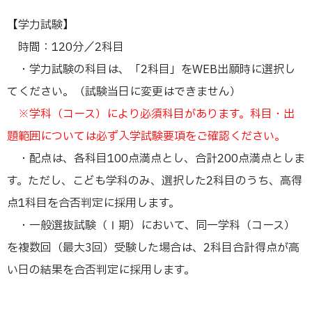
【学力試験】
時間：120分／2科目
・学⼒試験の科⽬は、「2科⽬」をWEB出願時に選択し
てください。（試験当日に変更はできません）
※学科（コース）により必須科⽬があります。科目・出
題範囲については必ず入学試験要項をご確認ください。
・配点は、各科⽬100点満点とし、合計200点満点としま
す。ただし、こども学科のみ、選択した2科⽬のうち、⾼得
点1科⽬を合否判定に採⽤します。
・⼀般選抜試験（Ⅰ期）において、同⼀学科（コース）
を複数回（最⼤3回）受験した場合は、2科⽬合計得点が⾼
い⽇の結果を合否判定に採⽤します。