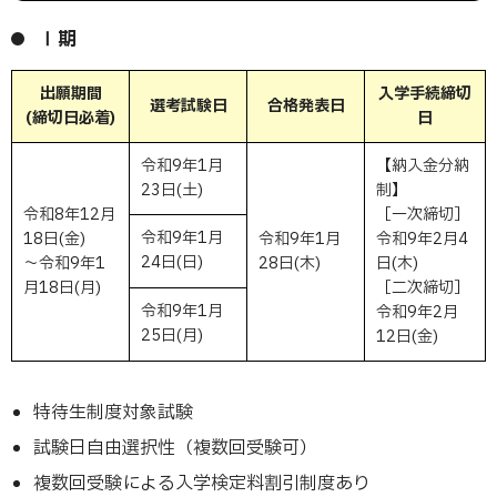
Ⅰ期
出願期間
入学手続締切
選考試験日
合格発表日
(締切日必着)
日
令和9年1月
【納入金分納
23日(土)
制】
令和8年12月
［一次締切］
令和9年1月
18日(金)
令和9年1月
令和9年2月4
24日(日)
～令和9年1
28日(木)
日(木)
月18日(月)
［二次締切］
令和9年1月
令和9年2月
25日(月)
12日(金)
特待生制度対象試験
試験日自由選択性（複数回受験可）
複数回受験による入学検定料割引制度あり