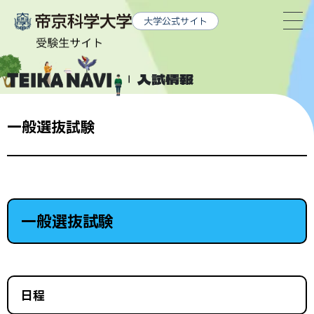
グ
本
ロ
フ
大学公式サイト
ロ
文
ー
ッ
ー
へ
カ
タ
バ
ル
ー
入試情報
ル
ナ
へ
ナ
ビ
一般選抜試験
ビ
ゲ
ゲ
ー
ー
シ
シ
ョ
ョ
ン
一般選抜試験
ン
へ
へ
日程