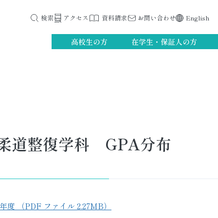
検索
アクセス
資料請求
お問い合わせ
English
高校生の方
在学生・保証人の方
柔道整復学科 GPA分布
5年度 （PDF ファイル 2.27MB）