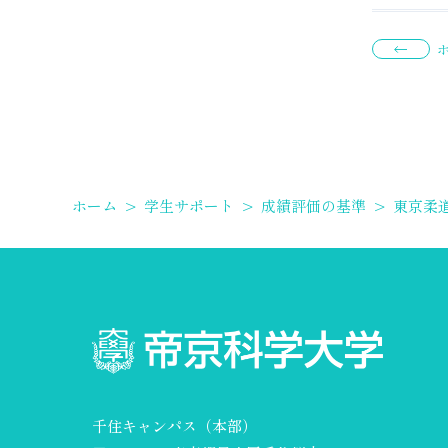
ホーム
>
学生サポート
>
成績評価の基準
>
東京柔
千住キャンパス（本部）