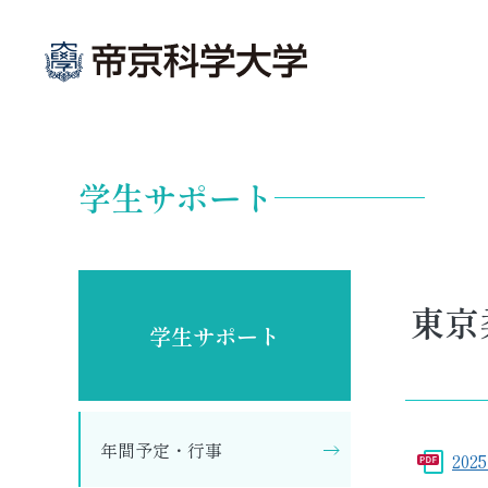
グ
本
ロ
フ
ロ
文
ー
ッ
学生サポート
ー
へ
カ
タ
バ
ル
ー
ル
ナ
へ
ナ
ビ
東京
ビ
ゲ
学生サポート
ゲ
ー
ー
シ
シ
ョ
ョ
ン
年間予定・行事
202
ン
へ