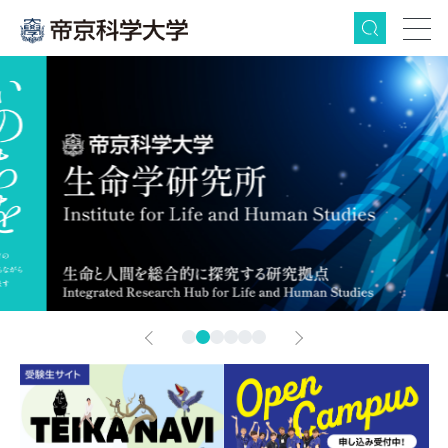
検索
グ
本
フ
ロ
文
ッ
ー
へ
タ
バ
ー
ル
へ
ナ
ビ
ゲ
Next
ー
シ
1
2
3
4
5
6
ョ
ン
へ
Prev