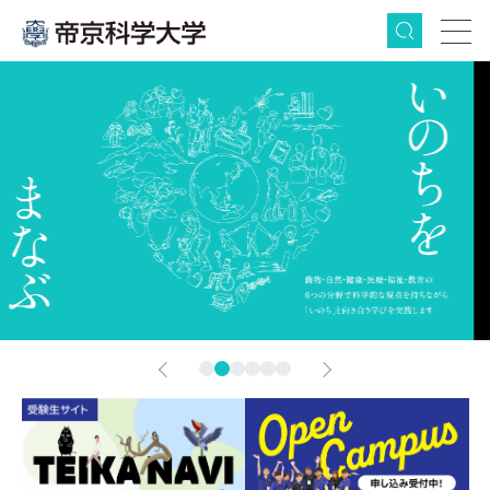
検索
グ
本
フ
ロ
文
ッ
ー
へ
タ
バ
ー
ル
へ
ナ
ビ
ゲ
Next
ー
シ
1
2
3
4
5
6
ョ
ン
へ
Prev